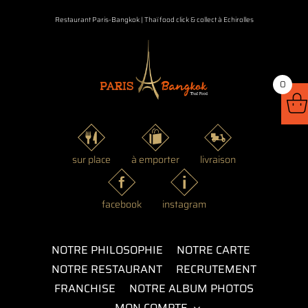
Passer
Restaurant Paris-Bangkok | Thaï food click & collect à Echirolles
au
contenu
0
sur place
à emporter
livraison
facebook
instagram
NOTRE PHILOSOPHIE
NOTRE CARTE
NOTRE RESTAURANT
RECRUTEMENT
FRANCHISE
NOTRE ALBUM PHOTOS
MON COMPTE