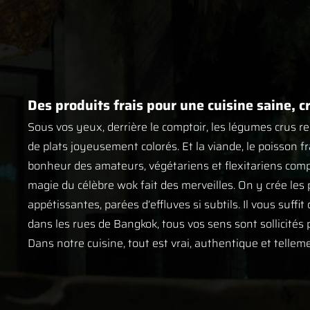
Des produits frais pour une cuisine saine, c
Sous vos yeux, derrière le comptoir, les légumes crus r
de plats joyeusement colorés. Et la viande, le poisson fr
bonheur des amateurs, végétariens et flexitariens compri
magie du célèbre wok fait des merveilles. On y crée les p
appétissantes, parées d’effluves si subtils. Il vous suff
dans les rues de Bangkok, tous vos sens sont sollicités
Dans notre cuisine, tout est vrai, authentique et telle