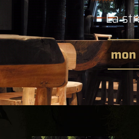
La str
mon 