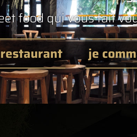
eet food qui vous fait vo
restaurant
je com