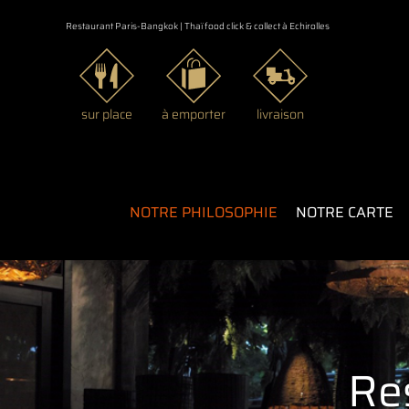
Passer
Restaurant Paris-Bangkok | Thaï food click & collect à Echirolles
au
contenu
sur place
à emporter
livraison
NOTRE PHILOSOPHIE
NOTRE CARTE
Re