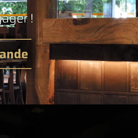
yager !
mande